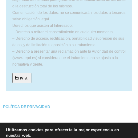
o la destrucción total de los mismos.
Comunicación de los datos: no se comunicarán los datos a terceros,
salvo obligación legal.
Derechos que asisten al Interesado:
– Derecho a retirar el consentimiento en cualquier momento.
– Derecho de acceso, rectificación, portabilidad y supresión de sus
datos, y de limitación u oposición a su tratamiento.
– Derecho a presentar una reclamación ante la Autoridad de control
(www.aepd.es) si considera que el tratamiento no se ajusta a la
normativa vigente.
POLÍTICA DE PRIVACIDAD
AVISO LEGAL
Utilizamos cookies para ofrecerte la mejor experiencia en
nuestra web.