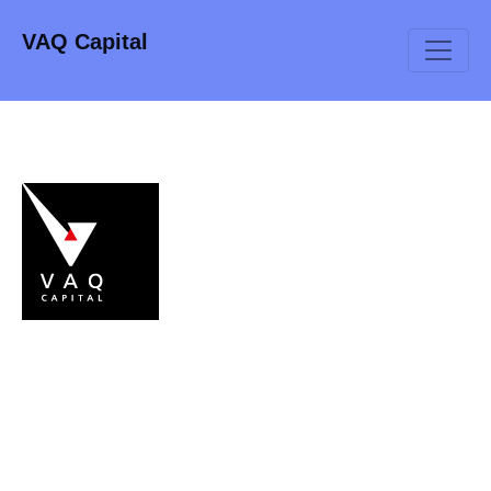
VAQ Capital
CONTACTO
CARRER DE TUSET, 3
08006
BARCELONA
+34 935 19 50 03